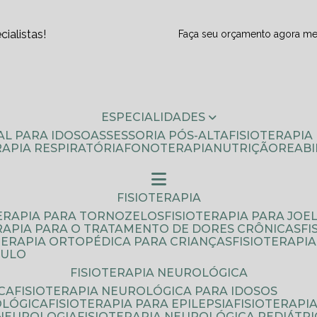
ialistas!
Faça seu orçamento agora m
ESPECIALIDADES
AL PARA IDOSO
ASSESSORIA PÓS-ALTA
FISIOTERAPI
ERAPIA RESPIRATÓRIA
FONOTERAPIA
NUTRIÇÃO
REAB
FISIOTERAPIA
TERAPIA PARA TORNOZELOS
FISIOTERAPIA PARA JOE
ERAPIA PARA O TRATAMENTO DE DORES CRÔNICAS
F
OTERAPIA ORTOPÉDICA PARA CRIANÇAS
FISIOTERAPI
AULO
FISIOTERAPIA NEUROLÓGICA
CA
FISIOTERAPIA NEUROLÓGICA PARA IDOSOS
OLÓGICA
FISIOTERAPIA PARA EPILEPSIA
FISIOTERAP
 NEUROLOGIA
FISIOTERAPIA NEUROLÓGICA PEDIÁTR