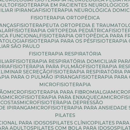
DULTO
FISIOTERAPIA EM PACIENTES NEUROLÓGICOS
ILIAR IPIRANGA
FISIOTERAPIA NEUROLÓGICA DOMIC
FISIOTERAPIA ORTOPÉDICA
IANÇAS
FISIOTERAPEUTA ORTOPEDIA E TRAUMATOL
ALAR
FISIOTERAPIA ORTOPEDIA PEDIÁTRICA
FISIOT
ICA FUNCIONAL
FISIOTERAPIA ORTOPÉDICA PARA 
MATOLOGIA
FISIOTERAPIA PARA OS PÉS
FISIOTERAPI
LIAR SÃO PAULO
FISIOTERAPIA RESPIRATÓRIA
ILIAR
FISIOTERAPIA RESPIRATÓRIA DOMICILIAR PAR
ÓRIA
FISIOTERAPIA PARA PULMÃO
FISIOTERAPIA RE
 ELIMINAR SECREÇÃO
FISIOTERAPIA RESPIRATÓRIA 
RAPIA PARA O PULMÃO IPIRANGA
FISIOTERAPIA PAR
MICROFISIOTERAPIA
SÃO
MICROFISIOTERAPIA PARA FIBROMIALGIA
MICRO
AS
MICROFISIOTERAPIA PARA ENXAQUECA
MICROFI
 COSTAS
MICROFISIOTERAPIA DEPRESSÃO
DE IPIRANGA
MICROFISIOTERAPIA PARA ANSIEDADE
PILATES
NCIONAL PARA IDOSOS
PILATES CLÍNICO
PILATES PAR
PARA ADULTOS
PILATES COM BOLA PARA IDOSOS
PIL