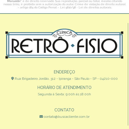
Morumbi
" é de direito reservado. Sua reprodução, parcial ou total, mesmo citando
nossos links, é proibida sem a autorização do autor. Crime de violação de direito autoral
– artigo 184 do Código Penal –
Lei 9610/98 - Lei de direitos autorais
.
ENDEREÇO
Rua Brigadeiro Jordão, 312 - Ipiranga - São Paulo - SP - 04210-000
HORÁRIO DE ATENDIMENTO
Segunda à Sexta: 9:00h às 18:00h
CONTATO
contato@buscacliente.com.br