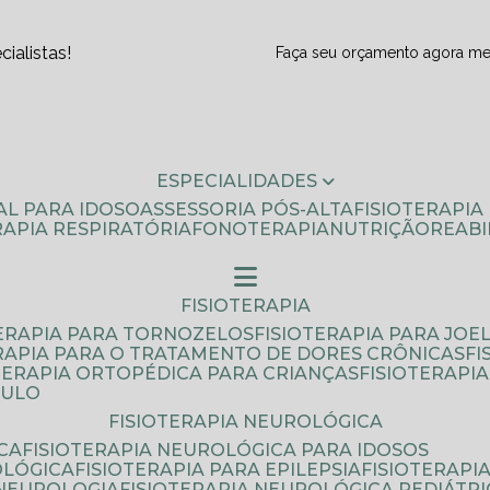
ialistas!
Faça seu orçamento agora m
ESPECIALIDADES
AL PARA IDOSO
ASSESSORIA PÓS-ALTA
FISIOTERAPI
ERAPIA RESPIRATÓRIA
FONOTERAPIA
NUTRIÇÃO
REAB
FISIOTERAPIA
TERAPIA PARA TORNOZELOS
FISIOTERAPIA PARA JOE
ERAPIA PARA O TRATAMENTO DE DORES CRÔNICAS
F
OTERAPIA ORTOPÉDICA PARA CRIANÇAS
FISIOTERAPI
AULO
FISIOTERAPIA NEUROLÓGICA
CA
FISIOTERAPIA NEUROLÓGICA PARA IDOSOS
OLÓGICA
FISIOTERAPIA PARA EPILEPSIA
FISIOTERAP
 NEUROLOGIA
FISIOTERAPIA NEUROLÓGICA PEDIÁTR