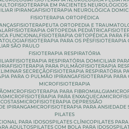
DULTO
FISIOTERAPIA EM PACIENTES NEUROLÓGICOS
ILIAR IPIRANGA
FISIOTERAPIA NEUROLÓGICA DOMIC
FISIOTERAPIA ORTOPÉDICA
IANÇAS
FISIOTERAPEUTA ORTOPEDIA E TRAUMATOL
ALAR
FISIOTERAPIA ORTOPEDIA PEDIÁTRICA
FISIOT
ICA FUNCIONAL
FISIOTERAPIA ORTOPÉDICA PARA 
MATOLOGIA
FISIOTERAPIA PARA OS PÉS
FISIOTERAPI
LIAR SÃO PAULO
FISIOTERAPIA RESPIRATÓRIA
ILIAR
FISIOTERAPIA RESPIRATÓRIA DOMICILIAR PAR
ÓRIA
FISIOTERAPIA PARA PULMÃO
FISIOTERAPIA RE
 ELIMINAR SECREÇÃO
FISIOTERAPIA RESPIRATÓRIA 
RAPIA PARA O PULMÃO IPIRANGA
FISIOTERAPIA PAR
MICROFISIOTERAPIA
SÃO
MICROFISIOTERAPIA PARA FIBROMIALGIA
MICRO
AS
MICROFISIOTERAPIA PARA ENXAQUECA
MICROFI
 COSTAS
MICROFISIOTERAPIA DEPRESSÃO
DE IPIRANGA
MICROFISIOTERAPIA PARA ANSIEDADE
PILATES
NCIONAL PARA IDOSOS
PILATES CLÍNICO
PILATES PAR
PARA ADULTOS
PILATES COM BOLA PARA IDOSOS
PIL