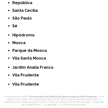
República
Santa Cecília
São Paulo
Sé
Hipódromo
Mooca
Parque da Mooca
Vila Santa Mooca
Jardim Analia Franco
Vila Prudente
Vila Prudente
O conteúdo do texto "
Fisioterapia Reabilitação Neurológica Vila Prudente
" é de
direito reservado. Sua reprodução, parcial ou total, mesmo citando nossos links, é
proibida sem a autorização do autor. Crime de violação de direito autoral – artigo 184
do Código Penal –
Lei 9610/98 - Lei de direitos autorais
.