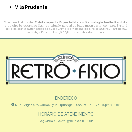
Vila Prudente
O conteúdo do texto "
Fisioterapeuta Especialista em Neurologia Jardim Paulista
"
é de direito reservado. Sua reprodução, parcial ou total, mesmo citando nossos links, é
proibida sem a autorização do autor. Crime de violação de direito autoral – artigo 184
do Código Penal –
Lei 9610/98 - Lei de direitos autorais
.
ENDEREÇO
Rua Brigadeiro Jordão, 312 - Ipiranga - São Paulo - SP - 04210-000
HORÁRIO DE ATENDIMENTO
Segunda à Sexta: 9:00h às 18:00h