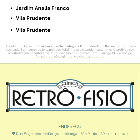
Jardim Analia Franco
Vila Prudente
Vila Prudente
O conteúdo do texto "
Fisioterapia Neurológica Domiciliar Bom Retiro
" é de direito
reservado. Sua reprodução, parcial ou total, mesmo citando nossos links, é proibida sem
a autorização do autor. Crime de violação de direito autoral – artigo 184 do Código
Penal –
Lei 9610/98 - Lei de direitos autorais
.
ENDEREÇO
Rua Brigadeiro Jordão, 312 - Ipiranga - São Paulo - SP - 04210-000