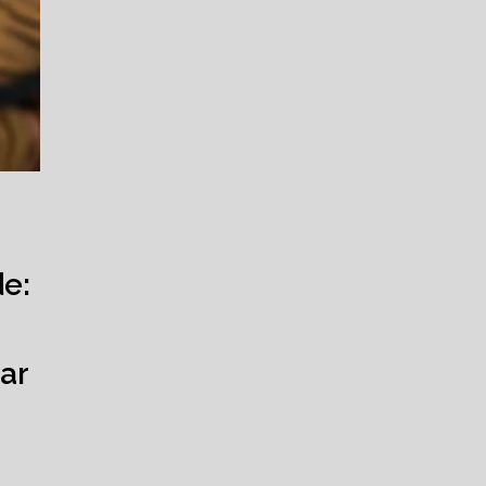
de:
ar