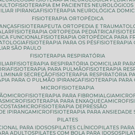
DULTO
FISIOTERAPIA EM PACIENTES NEUROLÓGICOS
ILIAR IPIRANGA
FISIOTERAPIA NEUROLÓGICA DOMIC
FISIOTERAPIA ORTOPÉDICA
IANÇAS
FISIOTERAPEUTA ORTOPEDIA E TRAUMATOL
ALAR
FISIOTERAPIA ORTOPEDIA PEDIÁTRICA
FISIOT
ICA FUNCIONAL
FISIOTERAPIA ORTOPÉDICA PARA 
MATOLOGIA
FISIOTERAPIA PARA OS PÉS
FISIOTERAPI
LIAR SÃO PAULO
FISIOTERAPIA RESPIRATÓRIA
ILIAR
FISIOTERAPIA RESPIRATÓRIA DOMICILIAR PAR
ÓRIA
FISIOTERAPIA PARA PULMÃO
FISIOTERAPIA RE
 ELIMINAR SECREÇÃO
FISIOTERAPIA RESPIRATÓRIA 
RAPIA PARA O PULMÃO IPIRANGA
FISIOTERAPIA PAR
MICROFISIOTERAPIA
SÃO
MICROFISIOTERAPIA PARA FIBROMIALGIA
MICRO
AS
MICROFISIOTERAPIA PARA ENXAQUECA
MICROFI
 COSTAS
MICROFISIOTERAPIA DEPRESSÃO
DE IPIRANGA
MICROFISIOTERAPIA PARA ANSIEDADE
PILATES
NCIONAL PARA IDOSOS
PILATES CLÍNICO
PILATES PAR
PARA ADULTOS
PILATES COM BOLA PARA IDOSOS
PIL