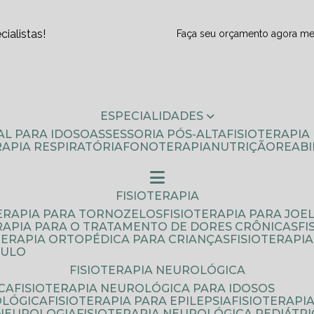
ialistas!
Faça seu orçamento agora m
ESPECIALIDADES
AL PARA IDOSO
ASSESSORIA PÓS-ALTA
FISIOTERAPI
ERAPIA RESPIRATÓRIA
FONOTERAPIA
NUTRIÇÃO
REAB
FISIOTERAPIA
TERAPIA PARA TORNOZELOS
FISIOTERAPIA PARA JOE
ERAPIA PARA O TRATAMENTO DE DORES CRÔNICAS
F
OTERAPIA ORTOPÉDICA PARA CRIANÇAS
FISIOTERAPI
AULO
FISIOTERAPIA NEUROLÓGICA
CA
FISIOTERAPIA NEUROLÓGICA PARA IDOSOS
OLÓGICA
FISIOTERAPIA PARA EPILEPSIA
FISIOTERAP
 NEUROLOGIA
FISIOTERAPIA NEUROLÓGICA PEDIÁTR