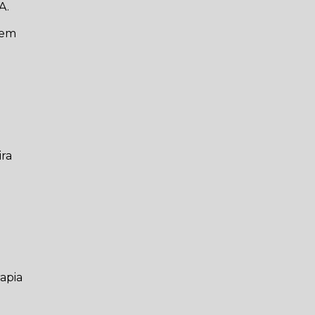
A.
 em
ira
apia