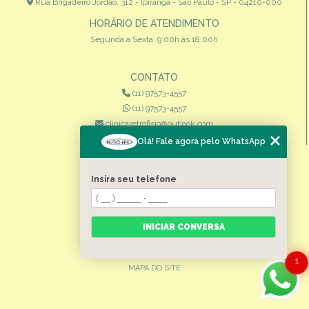
Rua Brigadeiro Jordão, 312 - Ipiranga - São Paulo - SP - 04210-000
HORÁRIO DE ATENDIMENTO
Segunda à Sexta: 9:00h às 18:00h
CONTATO
(11) 97573-4557
(11) 97573-4557
clinicaretrofisio@outlook.com
Olá! Fale agora pelo WhatsApp
MENU
HOME
Insira seu telefone
QUEM SOMOS
ESPECIALIDADES
INICIAR CONVERSA
CONTATO
CATEGORIAS
1
MAPA DO SITE