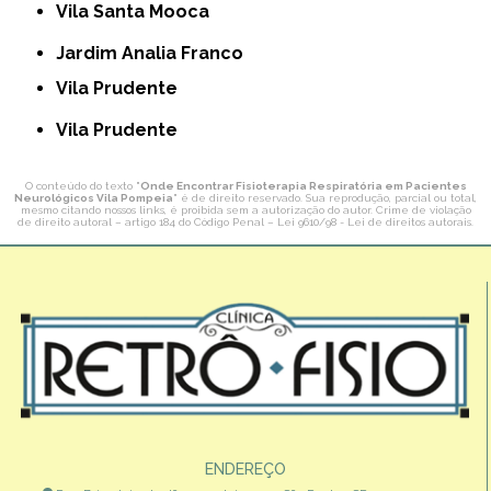
Vila Santa Mooca
Jardim Analia Franco
Vila Prudente
Vila Prudente
O conteúdo do texto "
Onde Encontrar Fisioterapia Respiratória em Pacientes
Neurológicos Vila Pompeia
" é de direito reservado. Sua reprodução, parcial ou total,
mesmo citando nossos links, é proibida sem a autorização do autor. Crime de violação
de direito autoral – artigo 184 do Código Penal –
Lei 9610/98 - Lei de direitos autorais
.
ENDEREÇO