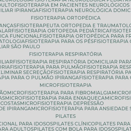
DULTO
FISIOTERAPIA EM PACIENTES NEUROLÓGICOS
ILIAR IPIRANGA
FISIOTERAPIA NEUROLÓGICA DOMIC
FISIOTERAPIA ORTOPÉDICA
IANÇAS
FISIOTERAPEUTA ORTOPEDIA E TRAUMATOL
ALAR
FISIOTERAPIA ORTOPEDIA PEDIÁTRICA
FISIOT
ICA FUNCIONAL
FISIOTERAPIA ORTOPÉDICA PARA 
MATOLOGIA
FISIOTERAPIA PARA OS PÉS
FISIOTERAPI
LIAR SÃO PAULO
FISIOTERAPIA RESPIRATÓRIA
ILIAR
FISIOTERAPIA RESPIRATÓRIA DOMICILIAR PAR
ÓRIA
FISIOTERAPIA PARA PULMÃO
FISIOTERAPIA RE
 ELIMINAR SECREÇÃO
FISIOTERAPIA RESPIRATÓRIA 
RAPIA PARA O PULMÃO IPIRANGA
FISIOTERAPIA PAR
MICROFISIOTERAPIA
SÃO
MICROFISIOTERAPIA PARA FIBROMIALGIA
MICRO
AS
MICROFISIOTERAPIA PARA ENXAQUECA
MICROFI
 COSTAS
MICROFISIOTERAPIA DEPRESSÃO
DE IPIRANGA
MICROFISIOTERAPIA PARA ANSIEDADE
PILATES
NCIONAL PARA IDOSOS
PILATES CLÍNICO
PILATES PAR
PARA ADULTOS
PILATES COM BOLA PARA IDOSOS
PIL