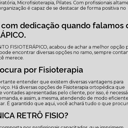
iratória, Microfisioterapia, Pilates. Com profissionais alta
organização é capaz de se destacar de forma positiva no
e com dedicação quando falamos 
ÁPICO.
NTO FISIOTERÁPICO, acabou de achar a melhor opção 
 pode encontrar diversas opções no ramo, sempre conta
cê merece.
cura por Fisioterapia
rtante entender que existem diversas vantagens para
viço. Há diversas opções de Fisioterapia ortopédica que
 vontades apresentadas pelo cliente, por isso, é necessá
demanda, e assim, a mesma, atendendo de modo eficient
izar. É garantido que aqui, você achará tudo o que procur
NICA RETRÔ FISIO?
composta por profissionais capacitados, que imprimem