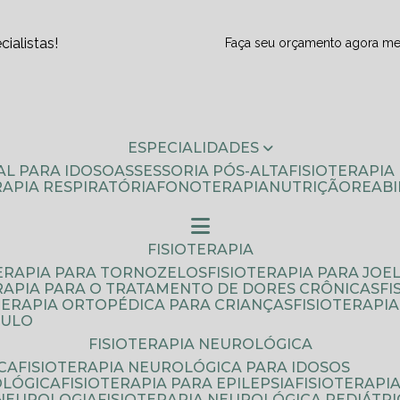
ialistas!
Faça seu orçamento agora m
ESPECIALIDADES
AL PARA IDOSO
ASSESSORIA PÓS-ALTA
FISIOTERAPI
ERAPIA RESPIRATÓRIA
FONOTERAPIA
NUTRIÇÃO
REAB
FISIOTERAPIA
TERAPIA PARA TORNOZELOS
FISIOTERAPIA PARA JOE
ERAPIA PARA O TRATAMENTO DE DORES CRÔNICAS
F
OTERAPIA ORTOPÉDICA PARA CRIANÇAS
FISIOTERAPI
AULO
FISIOTERAPIA NEUROLÓGICA
CA
FISIOTERAPIA NEUROLÓGICA PARA IDOSOS
OLÓGICA
FISIOTERAPIA PARA EPILEPSIA
FISIOTERAP
 NEUROLOGIA
FISIOTERAPIA NEUROLÓGICA PEDIÁTR