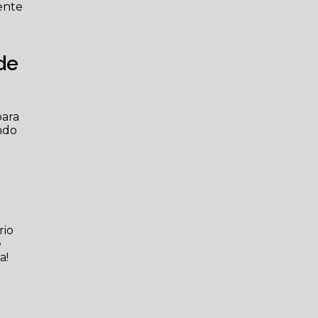
mente
de
para
ndo
rio
e
a!