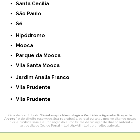
Santa Cecília
São Paulo
Sé
Hipódromo
Mooca
Parque da Mooca
Vila Santa Mooca
Jardim Analia Franco
Vila Prudente
Vila Prudente
O conteúdo do texto "
Fisioterapia Neurológica Pediátrica Agendar Praça da
Arvore
" é de direito reservado. Sua reprodução, parcial ou total, mesmo citando nossos
links, é proibida sem a autorização do autor. Crime de violação de direito autoral –
artigo 184 do Código Penal –
Lei 9610/98 - Lei de direitos autorais
.