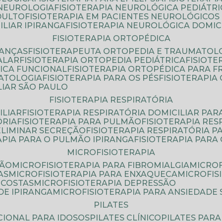
 NEUROLOGIA
FISIOTERAPIA NEUROLÓGICA PEDIÁTR
DULTO
FISIOTERAPIA EM PACIENTES NEUROLÓGICOS
ILIAR IPIRANGA
FISIOTERAPIA NEUROLÓGICA DOMIC
FISIOTERAPIA ORTOPÉDICA
IANÇAS
FISIOTERAPEUTA ORTOPEDIA E TRAUMATOL
ALAR
FISIOTERAPIA ORTOPEDIA PEDIÁTRICA
FISIOT
ICA FUNCIONAL
FISIOTERAPIA ORTOPÉDICA PARA 
MATOLOGIA
FISIOTERAPIA PARA OS PÉS
FISIOTERAPI
LIAR SÃO PAULO
FISIOTERAPIA RESPIRATÓRIA
ILIAR
FISIOTERAPIA RESPIRATÓRIA DOMICILIAR PAR
ÓRIA
FISIOTERAPIA PARA PULMÃO
FISIOTERAPIA RE
 ELIMINAR SECREÇÃO
FISIOTERAPIA RESPIRATÓRIA 
RAPIA PARA O PULMÃO IPIRANGA
FISIOTERAPIA PAR
MICROFISIOTERAPIA
SÃO
MICROFISIOTERAPIA PARA FIBROMIALGIA
MICRO
AS
MICROFISIOTERAPIA PARA ENXAQUECA
MICROFI
 COSTAS
MICROFISIOTERAPIA DEPRESSÃO
DE IPIRANGA
MICROFISIOTERAPIA PARA ANSIEDADE
PILATES
NCIONAL PARA IDOSOS
PILATES CLÍNICO
PILATES PAR