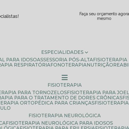
Faça seu orçamento agor
ialistas!
mesmo
ESPECIALIDADES
AL PARA IDOSO
ASSESSORIA PÓS-ALTA
FISIOTERAPI
ERAPIA RESPIRATÓRIA
FONOTERAPIA
NUTRIÇÃO
REAB
FISIOTERAPIA
TERAPIA PARA TORNOZELOS
FISIOTERAPIA PARA JOE
ERAPIA PARA O TRATAMENTO DE DORES CRÔNICAS
F
OTERAPIA ORTOPÉDICA PARA CRIANÇAS
FISIOTERAPI
AULO
FISIOTERAPIA NEUROLÓGICA
CA
FISIOTERAPIA NEUROLÓGICA PARA IDOSOS
OLÓGICA
FISIOTERAPIA PARA EPILEPSIA
FISIOTERAP