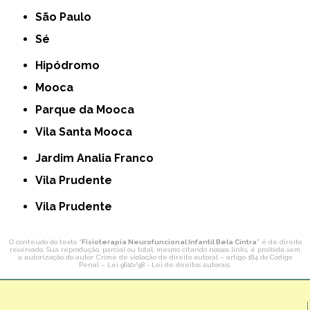
São Paulo
Sé
Hipódromo
Mooca
Parque da Mooca
Vila Santa Mooca
Jardim Analia Franco
Vila Prudente
Vila Prudente
O conteúdo do texto "
Fisioterapia Neurofuncional Infantil Bela Cintra
" é de direito
reservado. Sua reprodução, parcial ou total, mesmo citando nossos links, é proibida sem
a autorização do autor. Crime de violação de direito autoral – artigo 184 do Código
Penal –
Lei 9610/98 - Lei de direitos autorais
.