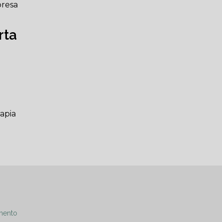
presa
rta
r
apia
mento