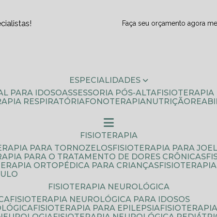
ialistas!
Faça seu orçamento agora m
ESPECIALIDADES
AL PARA IDOSO
ASSESSORIA PÓS-ALTA
FISIOTERAPI
ERAPIA RESPIRATÓRIA
FONOTERAPIA
NUTRIÇÃO
REAB
FISIOTERAPIA
TERAPIA PARA TORNOZELOS
FISIOTERAPIA PARA JOE
ERAPIA PARA O TRATAMENTO DE DORES CRÔNICAS
F
OTERAPIA ORTOPÉDICA PARA CRIANÇAS
FISIOTERAPI
AULO
FISIOTERAPIA NEUROLÓGICA
CA
FISIOTERAPIA NEUROLÓGICA PARA IDOSOS
OLÓGICA
FISIOTERAPIA PARA EPILEPSIA
FISIOTERAP
 NEUROLOGIA
FISIOTERAPIA NEUROLÓGICA PEDIÁTR