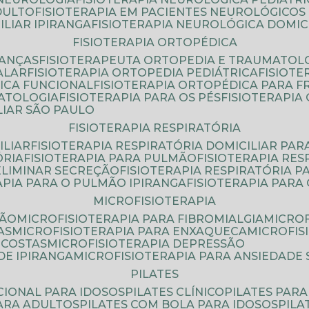
DULTO
FISIOTERAPIA EM PACIENTES NEUROLÓGICOS
ILIAR IPIRANGA
FISIOTERAPIA NEUROLÓGICA DOMIC
FISIOTERAPIA ORTOPÉDICA
IANÇAS
FISIOTERAPEUTA ORTOPEDIA E TRAUMATOL
ALAR
FISIOTERAPIA ORTOPEDIA PEDIÁTRICA
FISIOT
ICA FUNCIONAL
FISIOTERAPIA ORTOPÉDICA PARA 
MATOLOGIA
FISIOTERAPIA PARA OS PÉS
FISIOTERAPI
LIAR SÃO PAULO
FISIOTERAPIA RESPIRATÓRIA
ILIAR
FISIOTERAPIA RESPIRATÓRIA DOMICILIAR PAR
ÓRIA
FISIOTERAPIA PARA PULMÃO
FISIOTERAPIA RE
 ELIMINAR SECREÇÃO
FISIOTERAPIA RESPIRATÓRIA 
RAPIA PARA O PULMÃO IPIRANGA
FISIOTERAPIA PAR
MICROFISIOTERAPIA
SÃO
MICROFISIOTERAPIA PARA FIBROMIALGIA
MICRO
AS
MICROFISIOTERAPIA PARA ENXAQUECA
MICROFI
 COSTAS
MICROFISIOTERAPIA DEPRESSÃO
DE IPIRANGA
MICROFISIOTERAPIA PARA ANSIEDADE
PILATES
NCIONAL PARA IDOSOS
PILATES CLÍNICO
PILATES PAR
PARA ADULTOS
PILATES COM BOLA PARA IDOSOS
PIL