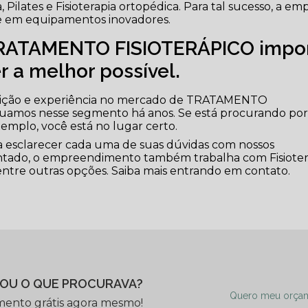
ia, Pilates e Fisioterapia ortopédica. Para tal sucesso, a em
 e em equipamentos inovadores.
TRATAMENTO FISIOTERÁPICO impo
er a melhor possível.
dição e experiência no mercado de TRATAMENTO
uamos nesse segmento há anos. Se está procurando po
xemplo, você está no lugar certo.
ara esclarecer cada uma de suas dúvidas com nossos
sentado, o empreendimento também trabalha com Fisioter
 entre outras opções. Saiba mais entrando em contato.
OU O QUE PROCURAVA?
Quero meu orça
mento grátis agora mesmo!