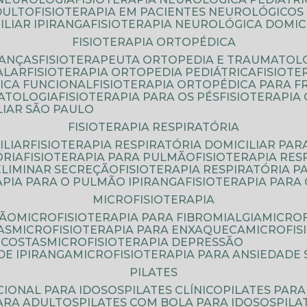
DULTO
FISIOTERAPIA EM PACIENTES NEUROLÓGICOS
ILIAR IPIRANGA
FISIOTERAPIA NEUROLÓGICA DOMIC
FISIOTERAPIA ORTOPÉDICA
IANÇAS
FISIOTERAPEUTA ORTOPEDIA E TRAUMATOL
ALAR
FISIOTERAPIA ORTOPEDIA PEDIÁTRICA
FISIOT
ICA FUNCIONAL
FISIOTERAPIA ORTOPÉDICA PARA 
MATOLOGIA
FISIOTERAPIA PARA OS PÉS
FISIOTERAPI
LIAR SÃO PAULO
FISIOTERAPIA RESPIRATÓRIA
ILIAR
FISIOTERAPIA RESPIRATÓRIA DOMICILIAR PAR
ÓRIA
FISIOTERAPIA PARA PULMÃO
FISIOTERAPIA RE
 ELIMINAR SECREÇÃO
FISIOTERAPIA RESPIRATÓRIA 
RAPIA PARA O PULMÃO IPIRANGA
FISIOTERAPIA PAR
MICROFISIOTERAPIA
SÃO
MICROFISIOTERAPIA PARA FIBROMIALGIA
MICRO
AS
MICROFISIOTERAPIA PARA ENXAQUECA
MICROFI
 COSTAS
MICROFISIOTERAPIA DEPRESSÃO
DE IPIRANGA
MICROFISIOTERAPIA PARA ANSIEDADE
PILATES
NCIONAL PARA IDOSOS
PILATES CLÍNICO
PILATES PAR
PARA ADULTOS
PILATES COM BOLA PARA IDOSOS
PIL