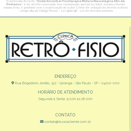
O conteúdo do texto "
Onde Encontrar Fisioterapia Motora Neurológica Alto de
Pinheiros
" é de direito reservado. Sua reprodução, parcial ou total, mesmo citando
nossos links, é proibida sem a autorização do autor. Crime de violação de direito autoral
– artigo 184 do Código Penal –
Lei 9610/98 - Lei de direitos autorais
.
ENDEREÇO
Rua Brigadeiro Jordão, 312 - Ipiranga - São Paulo - SP - 04210-000
HORÁRIO DE ATENDIMENTO
Segunda à Sexta: 9:00h às 18:00h
CONTATO
contato@buscacliente.com.br