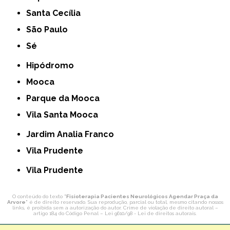
Santa Cecília
São Paulo
Sé
Hipódromo
Mooca
Parque da Mooca
Vila Santa Mooca
Jardim Analia Franco
Vila Prudente
Vila Prudente
O conteúdo do texto "
Fisioterapia Pacientes Neurológicos Agendar Praça da
Arvore
" é de direito reservado. Sua reprodução, parcial ou total, mesmo citando nossos
links, é proibida sem a autorização do autor. Crime de violação de direito autoral –
artigo 184 do Código Penal –
Lei 9610/98 - Lei de direitos autorais
.