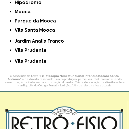
Hipódromo
Mooca
Parque da Mooca
Vila Santa Mooca
Jardim Analia Franco
Vila Prudente
Vila Prudente
O conteúdo do texto "
Fisioterapia Neurofuncional Infantil Chácara Santo
Antônio
" é de direito reservado. Sua reprodução, parcial ou total, mesmo citando
nossos links, é proibida sem a autorização do autor. Crime de violação de direito autoral
– artigo 184 do Código Penal –
Lei 9610/98 - Lei de direitos autorais
.