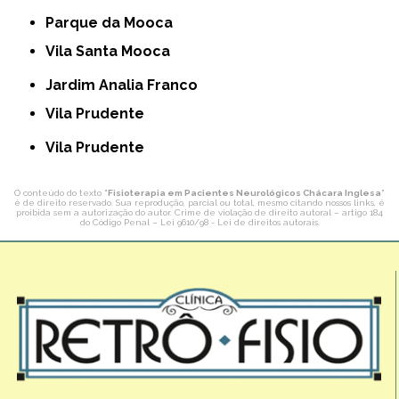
Parque da Mooca
Vila Santa Mooca
Jardim Analia Franco
Vila Prudente
Vila Prudente
O conteúdo do texto "
Fisioterapia em Pacientes Neurológicos Chácara Inglesa
"
é de direito reservado. Sua reprodução, parcial ou total, mesmo citando nossos links, é
proibida sem a autorização do autor. Crime de violação de direito autoral – artigo 184
do Código Penal –
Lei 9610/98 - Lei de direitos autorais
.