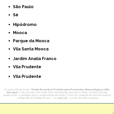
São Paulo
Sé
Hipódromo
Mooca
Parque da Mooca
Vila Santa Mooca
Jardim Analia Franco
Vila Prudente
Vila Prudente
O conteúdo do texto "
Onde Encontrar Fisioterapia Pacientes Neurológicos Alto
da Lapa
" é de direito reservado. Sua reprodução, parcial ou total, mesmo citando
nossos links, é proibida sem a autorização do autor. Crime de violação de direito autoral
– artigo 184 do Código Penal –
Lei 9610/98 - Lei de direitos autorais
.