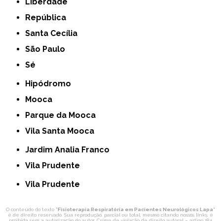
Liberdade
República
Santa Cecília
São Paulo
Sé
Hipódromo
Mooca
Parque da Mooca
Vila Santa Mooca
Jardim Analia Franco
Vila Prudente
Vila Prudente
O conteúdo do texto "
Fisioterapia Respiratória em Pacientes Neurológicos Lapa
"
é de direito reservado. Sua reprodução, parcial ou total, mesmo citando nossos links, é
proibida sem a autorização do autor. Crime de violação de direito autoral – artigo 184