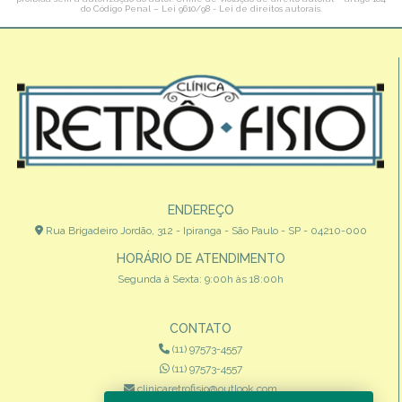
do Código Penal –
Lei 9610/98 - Lei de direitos autorais
.
ENDEREÇO
Rua Brigadeiro Jordão, 312 - Ipiranga - São Paulo - SP - 04210-000
HORÁRIO DE ATENDIMENTO
Segunda à Sexta: 9:00h às 18:00h
CONTATO
(11) 97573-4557
(11) 97573-4557
clinicaretrofisio@outlook.com