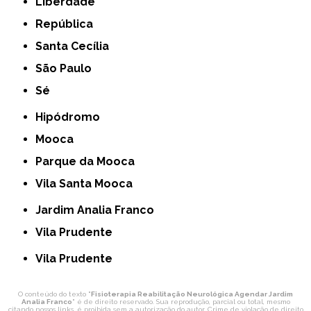
Liberdade
República
Santa Cecília
São Paulo
Sé
Hipódromo
Mooca
Parque da Mooca
Vila Santa Mooca
Jardim Analia Franco
Vila Prudente
Vila Prudente
O conteúdo do texto "
Fisioterapia Reabilitação Neurológica Agendar Jardim
Analia Franco
" é de direito reservado. Sua reprodução, parcial ou total, mesmo
citando nossos links, é proibida sem a autorização do autor. Crime de violação de direito