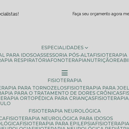
ialistas!
Faça seu orçamento agora m
ESPECIALIDADES
AL PARA IDOSO
ASSESSORIA PÓS-ALTA
FISIOTERAPI
ERAPIA RESPIRATÓRIA
FONOTERAPIA
NUTRIÇÃO
REAB
FISIOTERAPIA
TERAPIA PARA TORNOZELOS
FISIOTERAPIA PARA JOE
ERAPIA PARA O TRATAMENTO DE DORES CRÔNICAS
F
OTERAPIA ORTOPÉDICA PARA CRIANÇAS
FISIOTERAPI
AULO
FISIOTERAPIA NEUROLÓGICA
CA
FISIOTERAPIA NEUROLÓGICA PARA IDOSOS
OLÓGICA
FISIOTERAPIA PARA EPILEPSIA
FISIOTERAP
 NEUROLOGIA
FISIOTERAPIA NEUROLÓGICA PEDIÁTR