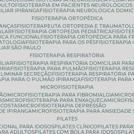
DULTO
FISIOTERAPIA EM PACIENTES NEUROLÓGICOS
ILIAR IPIRANGA
FISIOTERAPIA NEUROLÓGICA DOMIC
FISIOTERAPIA ORTOPÉDICA
IANÇAS
FISIOTERAPEUTA ORTOPEDIA E TRAUMATOL
ALAR
FISIOTERAPIA ORTOPEDIA PEDIÁTRICA
FISIOT
ICA FUNCIONAL
FISIOTERAPIA ORTOPÉDICA PARA 
MATOLOGIA
FISIOTERAPIA PARA OS PÉS
FISIOTERAPI
LIAR SÃO PAULO
FISIOTERAPIA RESPIRATÓRIA
ILIAR
FISIOTERAPIA RESPIRATÓRIA DOMICILIAR PAR
ÓRIA
FISIOTERAPIA PARA PULMÃO
FISIOTERAPIA RE
 ELIMINAR SECREÇÃO
FISIOTERAPIA RESPIRATÓRIA 
RAPIA PARA O PULMÃO IPIRANGA
FISIOTERAPIA PAR
MICROFISIOTERAPIA
SÃO
MICROFISIOTERAPIA PARA FIBROMIALGIA
MICRO
AS
MICROFISIOTERAPIA PARA ENXAQUECA
MICROFI
 COSTAS
MICROFISIOTERAPIA DEPRESSÃO
DE IPIRANGA
MICROFISIOTERAPIA PARA ANSIEDADE
PILATES
NCIONAL PARA IDOSOS
PILATES CLÍNICO
PILATES PAR
PARA ADULTOS
PILATES COM BOLA PARA IDOSOS
PIL