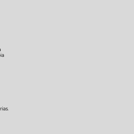
a
ia
ias.