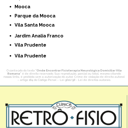
Mooca
Parque da Mooca
Vila Santa Mooca
Jardim Analia Franco
Vila Prudente
Vila Prudente
O conteúdo do texto "
Onde Encontrar Fisioterapia Neurológica Domiciliar Vila
Romana
" é de direito reservado. Sua reprodução, parcial ou total, mesmo citando
nossos links, é proibida sem a autorização do autor. Crime de violação de direito autoral
– artigo 184 do Código Penal –
Lei 9610/98 - Lei de direitos autorais
.