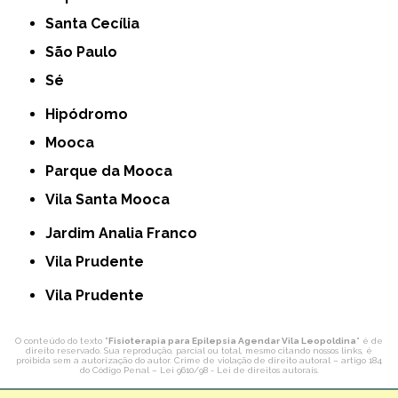
Santa Cecília
São Paulo
Sé
Hipódromo
Mooca
Parque da Mooca
Vila Santa Mooca
Jardim Analia Franco
Vila Prudente
Vila Prudente
O conteúdo do texto "
Fisioterapia para Epilepsia Agendar Vila Leopoldina
" é de
direito reservado. Sua reprodução, parcial ou total, mesmo citando nossos links, é
proibida sem a autorização do autor. Crime de violação de direito autoral – artigo 184
do Código Penal –
Lei 9610/98 - Lei de direitos autorais
.