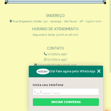
ENDEREÇO
Rua Brigadeiro Jordão, 312 - Ipiranga - São Paulo - SP - 04210-000
HORÁRIO DE ATENDIMENTO
Segunda à Sexta: 9:00h às 18:00h
CONTATO
(11) 97573-4557
(11) 97573-4557
clinicaretrofisio@outlook.com
Olá! Fale agora pelo WhatsApp
MENU
HOME
Insira seu telefone
QUEM SOMOS
ESPECIALIDADES
INICIAR CONVERSA
CONTATO
CATEGORIAS