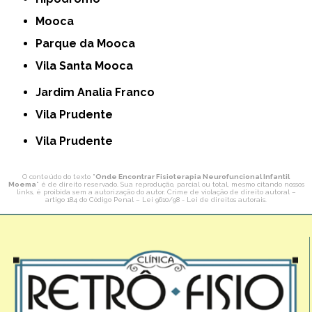
Mooca
Parque da Mooca
Vila Santa Mooca
Jardim Analia Franco
Vila Prudente
Vila Prudente
O conteúdo do texto "
Onde Encontrar Fisioterapia Neurofuncional Infantil
Moema
" é de direito reservado. Sua reprodução, parcial ou total, mesmo citando nossos
links, é proibida sem a autorização do autor. Crime de violação de direito autoral –
artigo 184 do Código Penal –
Lei 9610/98 - Lei de direitos autorais
.