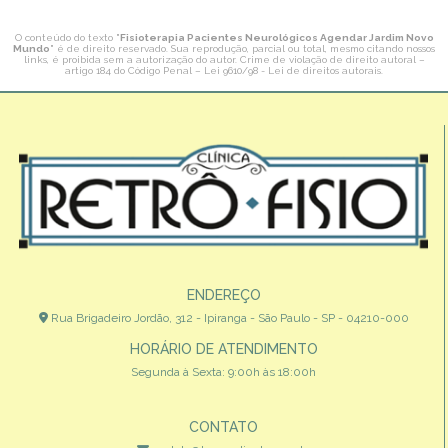
O conteúdo do texto "
Fisioterapia Pacientes Neurológicos Agendar Jardim Novo
Mundo
" é de direito reservado. Sua reprodução, parcial ou total, mesmo citando nossos
links, é proibida sem a autorização do autor. Crime de violação de direito autoral –
artigo 184 do Código Penal –
Lei 9610/98 - Lei de direitos autorais
.
ENDEREÇO
Rua Brigadeiro Jordão, 312 - Ipiranga - São Paulo - SP - 04210-000
HORÁRIO DE ATENDIMENTO
Segunda à Sexta: 9:00h às 18:00h
CONTATO