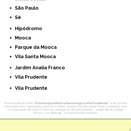
São Paulo
Sé
Hipódromo
Mooca
Parque da Mooca
Vila Santa Mooca
Jardim Analia Franco
Vila Prudente
Vila Prudente
O conteúdo do texto "
Fisioterapia Motora Neurológica Vila Prudente
" é de direito
reservado. Sua reprodução, parcial ou total, mesmo citando nossos links, é proibida sem
a autorização do autor. Crime de violação de direito autoral – artigo 184 do Código
Penal –
Lei 9610/98 - Lei de direitos autorais
.