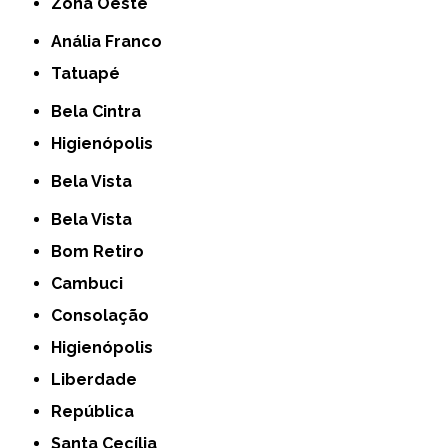
Zona Oeste
Anália Franco
Tatuapé
Bela Cintra
Higienópolis
Bela Vista
Bela Vista
Bom Retiro
Cambuci
Consolação
Higienópolis
Liberdade
República
Santa Cecília