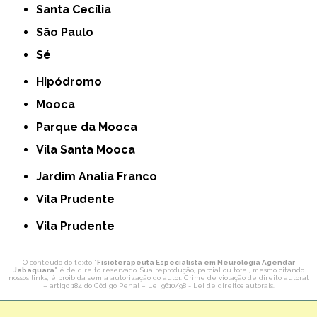
Santa Cecília
São Paulo
Sé
Hipódromo
Mooca
Parque da Mooca
Vila Santa Mooca
Jardim Analia Franco
Vila Prudente
Vila Prudente
O conteúdo do texto "
Fisioterapeuta Especialista em Neurologia Agendar
Jabaquara
" é de direito reservado. Sua reprodução, parcial ou total, mesmo citando
nossos links, é proibida sem a autorização do autor. Crime de violação de direito autoral
– artigo 184 do Código Penal –
Lei 9610/98 - Lei de direitos autorais
.