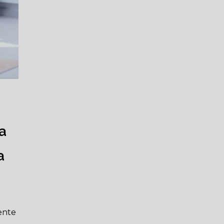
a
a
mente