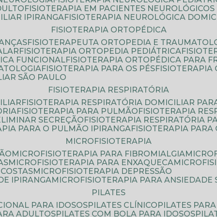
DULTO
FISIOTERAPIA EM PACIENTES NEUROLÓGICOS
ILIAR IPIRANGA
FISIOTERAPIA NEUROLÓGICA DOMIC
FISIOTERAPIA ORTOPÉDICA
IANÇAS
FISIOTERAPEUTA ORTOPEDIA E TRAUMATOL
ALAR
FISIOTERAPIA ORTOPEDIA PEDIÁTRICA
FISIOT
ICA FUNCIONAL
FISIOTERAPIA ORTOPÉDICA PARA 
MATOLOGIA
FISIOTERAPIA PARA OS PÉS
FISIOTERAPI
LIAR SÃO PAULO
FISIOTERAPIA RESPIRATÓRIA
ILIAR
FISIOTERAPIA RESPIRATÓRIA DOMICILIAR PAR
ÓRIA
FISIOTERAPIA PARA PULMÃO
FISIOTERAPIA RE
 ELIMINAR SECREÇÃO
FISIOTERAPIA RESPIRATÓRIA 
RAPIA PARA O PULMÃO IPIRANGA
FISIOTERAPIA PAR
MICROFISIOTERAPIA
SÃO
MICROFISIOTERAPIA PARA FIBROMIALGIA
MICRO
AS
MICROFISIOTERAPIA PARA ENXAQUECA
MICROFI
 COSTAS
MICROFISIOTERAPIA DEPRESSÃO
DE IPIRANGA
MICROFISIOTERAPIA PARA ANSIEDADE
PILATES
NCIONAL PARA IDOSOS
PILATES CLÍNICO
PILATES PAR
PARA ADULTOS
PILATES COM BOLA PARA IDOSOS
PIL