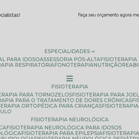
ialistas!
Faça seu orçamento agora m
ESPECIALIDADES
AL PARA IDOSO
ASSESSORIA PÓS-ALTA
FISIOTERAPI
ERAPIA RESPIRATÓRIA
FONOTERAPIA
NUTRIÇÃO
REAB
FISIOTERAPIA
TERAPIA PARA TORNOZELOS
FISIOTERAPIA PARA JOE
ERAPIA PARA O TRATAMENTO DE DORES CRÔNICAS
F
OTERAPIA ORTOPÉDICA PARA CRIANÇAS
FISIOTERAPI
AULO
FISIOTERAPIA NEUROLÓGICA
CA
FISIOTERAPIA NEUROLÓGICA PARA IDOSOS
OLÓGICA
FISIOTERAPIA PARA EPILEPSIA
FISIOTERAP
 NEUROLOGIA
FISIOTERAPIA NEUROLÓGICA PEDIÁTR