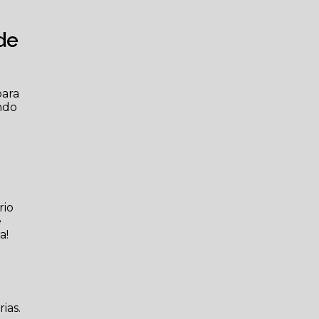
de
para
ndo
rio
e
a!
ias.