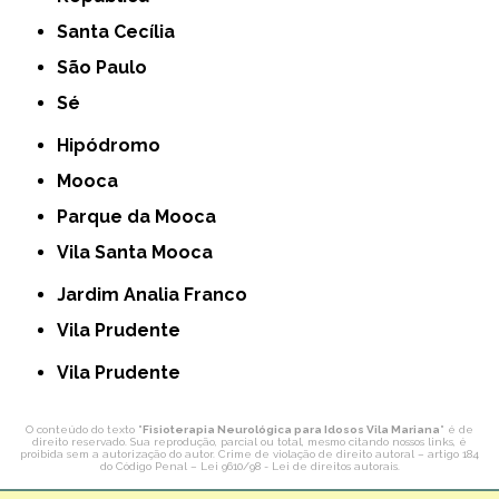
Santa Cecília
São Paulo
Sé
Hipódromo
Mooca
Parque da Mooca
Vila Santa Mooca
Jardim Analia Franco
Vila Prudente
Vila Prudente
O conteúdo do texto "
Fisioterapia Neurológica para Idosos Vila Mariana
" é de
direito reservado. Sua reprodução, parcial ou total, mesmo citando nossos links, é
proibida sem a autorização do autor. Crime de violação de direito autoral – artigo 184
do Código Penal –
Lei 9610/98 - Lei de direitos autorais
.