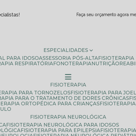
ialistas!
Faça seu orçamento agora m
ESPECIALIDADES
AL PARA IDOSO
ASSESSORIA PÓS-ALTA
FISIOTERAPI
ERAPIA RESPIRATÓRIA
FONOTERAPIA
NUTRIÇÃO
REAB
FISIOTERAPIA
TERAPIA PARA TORNOZELOS
FISIOTERAPIA PARA JOE
ERAPIA PARA O TRATAMENTO DE DORES CRÔNICAS
F
OTERAPIA ORTOPÉDICA PARA CRIANÇAS
FISIOTERAPI
AULO
FISIOTERAPIA NEUROLÓGICA
CA
FISIOTERAPIA NEUROLÓGICA PARA IDOSOS
OLÓGICA
FISIOTERAPIA PARA EPILEPSIA
FISIOTERAP
 NEUROLOGIA
FISIOTERAPIA NEUROLÓGICA PEDIÁTR