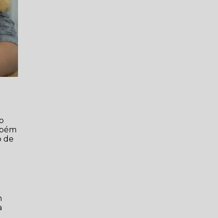
 o
ambém
o de
m
a