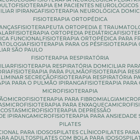
DULTO
FISIOTERAPIA EM PACIENTES NEUROLÓGICOS
ILIAR IPIRANGA
FISIOTERAPIA NEUROLÓGICA DOMIC
FISIOTERAPIA ORTOPÉDICA
IANÇAS
FISIOTERAPEUTA ORTOPEDIA E TRAUMATOL
ALAR
FISIOTERAPIA ORTOPEDIA PEDIÁTRICA
FISIOT
ICA FUNCIONAL
FISIOTERAPIA ORTOPÉDICA PARA 
MATOLOGIA
FISIOTERAPIA PARA OS PÉS
FISIOTERAPI
LIAR SÃO PAULO
FISIOTERAPIA RESPIRATÓRIA
ILIAR
FISIOTERAPIA RESPIRATÓRIA DOMICILIAR PAR
ÓRIA
FISIOTERAPIA PARA PULMÃO
FISIOTERAPIA RE
 ELIMINAR SECREÇÃO
FISIOTERAPIA RESPIRATÓRIA 
RAPIA PARA O PULMÃO IPIRANGA
FISIOTERAPIA PAR
MICROFISIOTERAPIA
SÃO
MICROFISIOTERAPIA PARA FIBROMIALGIA
MICRO
AS
MICROFISIOTERAPIA PARA ENXAQUECA
MICROFI
 COSTAS
MICROFISIOTERAPIA DEPRESSÃO
DE IPIRANGA
MICROFISIOTERAPIA PARA ANSIEDADE
PILATES
NCIONAL PARA IDOSOS
PILATES CLÍNICO
PILATES PAR
PARA ADULTOS
PILATES COM BOLA PARA IDOSOS
PIL