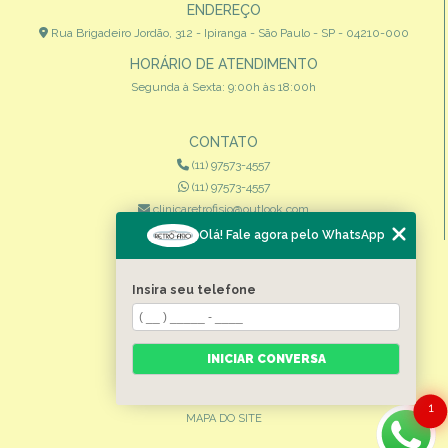
ENDEREÇO
Rua Brigadeiro Jordão, 312 - Ipiranga - São Paulo - SP - 04210-000
HORÁRIO DE ATENDIMENTO
Segunda à Sexta: 9:00h às 18:00h
CONTATO
(11) 97573-4557
(11) 97573-4557
clinicaretrofisio@outlook.com
Olá! Fale agora pelo WhatsApp
MENU
HOME
Insira seu telefone
QUEM SOMOS
ESPECIALIDADES
INICIAR CONVERSA
CONTATO
CATEGORIAS
1
MAPA DO SITE